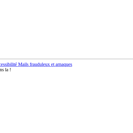
essibilité
Mails frauduleux et arnaques
s la !